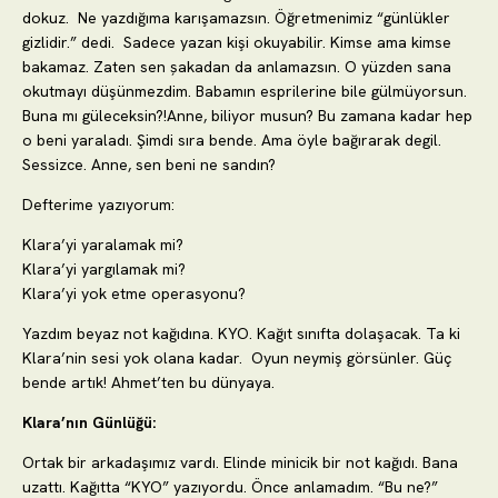
dokuz. Ne yazdığıma karışamazsın. Öğretmenimiz “günlükler
gizlidir.” dedi. Sadece yazan kişi okuyabilir. Kimse ama kimse
bakamaz. Zaten sen șakadan da anlamazsın. O yüzden sana
okutmayı düşünmezdim. Babamın esprilerine bile gülmüyorsun.
Buna mı güleceksin?!Anne, biliyor musun? Bu zamana kadar hep
o beni yaraladı. Şimdi sıra bende. Ama öyle bağırarak degil.
Sessizce. Anne, sen beni ne sandın?
Defterime yazıyorum:
Klara’yi yaralamak mi?
Klara’yi yargılamak mi?
Klara’yi yok etme operasyonu?
Yazdım beyaz not kağıdına. KYO. Kağıt sınıfta dolaşacak. Ta ki
Klara’nin sesi yok olana kadar. Oyun neymiş görsünler. Güç
bende artık! Ahmet’ten bu dünyaya.
Klara’nın Günlüğü:
Ortak bir arkadaşımız vardı. Elinde minicik bir not kağıdı. Bana
uzattı. Kağıtta “KYO” yazıyordu. Önce anlamadım. “Bu ne?”