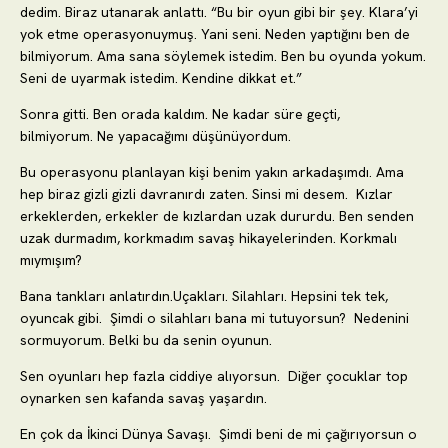
dedim. Biraz utanarak anlattı. “Bu bir oyun gibi bir şey. Klara’yi
yok etme operasyonuymuş. Yani seni. Neden yaptığını ben de
bilmiyorum. Ama sana söylemek istedim. Ben bu oyunda yokum.
Seni de uyarmak istedim. Kendine dikkat et.”
Sonra gitti. Ben orada kaldım. Ne kadar süre geçti,
bilmiyorum. Ne yapacağımı düşünüyordum.
Bu operasyonu planlayan kişi benim yakın arkadaşımdı. Ama
hep biraz gizli gizli davranırdı zaten. Sinsi mi desem. Kızlar
erkeklerden, erkekler de kızlardan uzak dururdu. Ben senden
uzak durmadım, korkmadım savaş hikayelerinden. Korkmalı
mıymışım?
Bana tankları anlatırdın.Uçakları. Silahları. Hepsini tek tek,
oyuncak gibi. Şimdi o silahları bana mi tutuyorsun? Nedenini
sormuyorum. Belki bu da senin oyunun.
Sen oyunları hep fazla ciddiye alıyorsun. Diğer çocuklar top
oynarken sen kafanda savaş yaşardın.
En çok da İkinci Dünya Savaşı. Şimdi beni de mi çağırıyorsun o