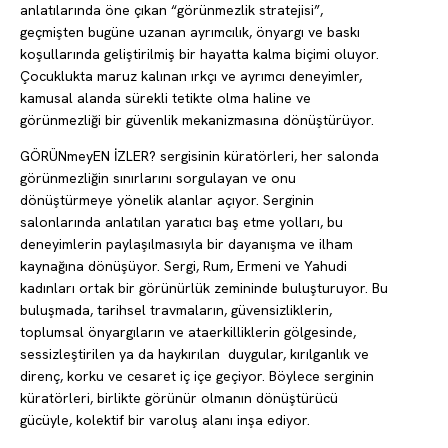
anlatılarında öne çıkan “görünmezlik stratejisi”,
geçmişten bugüne uzanan ayrımcılık, önyargı ve baskı
koşullarında geliştirilmiş bir hayatta kalma biçimi oluyor.
Çocuklukta maruz kalınan ırkçı ve ayrımcı deneyimler,
kamusal alanda sürekli tetikte olma haline ve
görünmezliği bir güvenlik mekanizmasına dönüştürüyor.
GÖRÜNmeyEN İZLER? sergisinin küratörleri, her salonda
görünmezliğin sınırlarını sorgulayan ve onu
dönüştürmeye yönelik alanlar açıyor. Serginin
salonlarında anlatılan yaratıcı baş etme yolları, bu
deneyimlerin paylaşılmasıyla bir dayanışma ve ilham
kaynağına dönüşüyor. Sergi, Rum, Ermeni ve Yahudi
kadınları ortak bir görünürlük zemininde buluşturuyor. Bu
buluşmada, tarihsel travmaların, güvensizliklerin,
toplumsal önyargıların ve ataerkilliklerin gölgesinde,
sessizleştirilen ya da haykırılan duygular, kırılganlık ve
direnç, korku ve cesaret iç içe geçiyor. Böylece serginin
küratörleri, birlikte görünür olmanın dönüştürücü
gücüyle, kolektif bir varoluş alanı inşa ediyor.